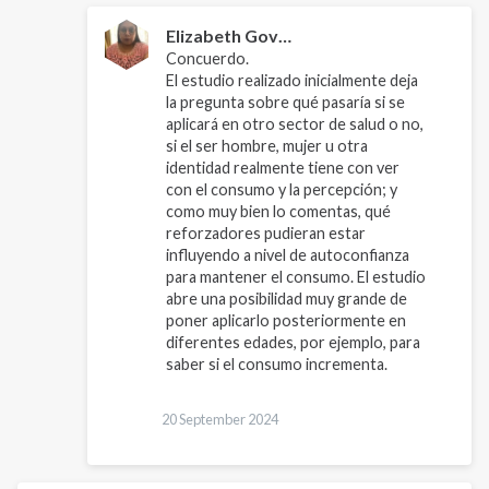
Elizabeth Gov…
Concuerdo.
El estudio realizado inicialmente deja
la pregunta sobre qué pasaría si se
aplicará en otro sector de salud o no,
si el ser hombre, mujer u otra
identidad realmente tiene con ver
con el consumo y la percepción; y
como muy bien lo comentas, qué
reforzadores pudieran estar
influyendo a nivel de autoconfianza
para mantener el consumo. El estudio
abre una posibilidad muy grande de
poner aplicarlo posteriormente en
diferentes edades, por ejemplo, para
saber si el consumo incrementa.
In
reply
20 September 2024
to
Es
importante