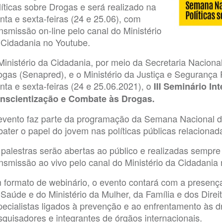
líticas sobre Drogas e será realizado na
nta e sexta-feiras (24 e 25.06), com
nsmissão on-line pelo canal do Ministério
 Cidadania no Youtube.
Ministério da Cidadania, por meio da Secretaria Nacion
ogas (Senapred), e o Ministério da Justiça e Seguranç
nta e sexta-feiras (24 e 25.06.2021), o
III Seminário In
nscientização e Combate às Drogas.
evento faz parte da programação da Semana Nacional de
bater o papel do jovem nas políticas públicas relacionad
 palestras serão abertas ao público e realizadas sempr
ansmissão ao vivo pelo canal do Ministério da Cidadania
 formato de webinário, o evento contará com a presença
 Saúde e do Ministério da Mulher, da Família e dos Dire
pecialistas ligados à prevenção e ao enfrentamento às 
squisadores e integrantes de órgãos internacionais.