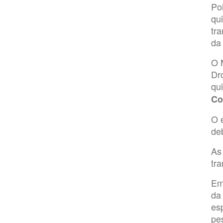
Po
qui
tra
da
O 
Dr
qui
Co
O 
de
As
tr
Em
da
es
pe