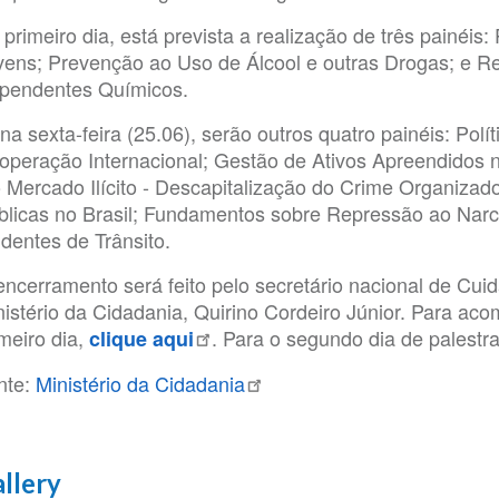
primeiro dia, está prevista a realização de três painéis:
vens; Prevenção ao Uso de Álcool e outras Drogas; e R
pendentes Químicos.
na sexta-feira (25.06), serão outros quatro painéis: Polí
operação Internacional; Gestão de Ativos Apreendidos n
o Mercado Ilícito - Descapitalização do Crime Organizado
blicas no Brasil; Fundamentos sobre Repressão ao Narc
identes de Trânsito.
encerramento será feito pelo secretário nacional de Cu
nistério da Cidadania, Quirino Cordeiro Júnior. Para ac
meiro dia,
. Para o segundo dia de palestr
clique aqui
nte:
Ministério da Cidadania
llery