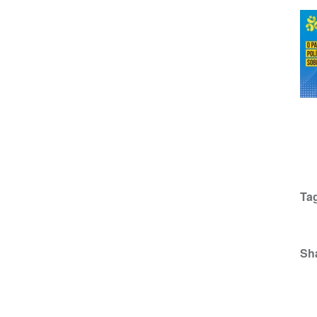
Ta
Sh