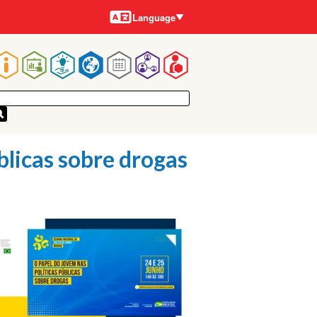
Languages
Language
Main
navigation
blicas sobre drogas