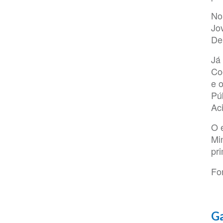
No 
Jo
De
Já 
Co
e 
Pú
Ac
O 
Mi
pri
Fo
Ga