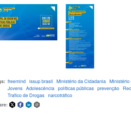
gs
freemind
issup brasil
Ministério da Cidadania
Ministério
Jovens
Adolescência
políticas públicas
prevenção
Rec
Trafico de Drogas
narcotráfico
are:
Share
Share
Share
Share
on
on
on
via
Twitter
Facebook
LinkedIn
email