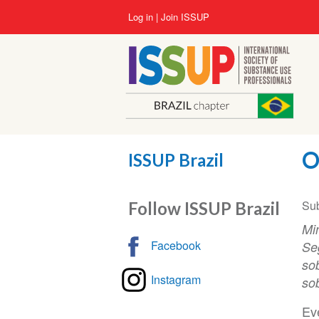
Skip
User
Log in
Join ISSUP
to
account
main
menu
content
O
ISSUP Brazil
Su
Follow ISSUP Brazil
Mi
Facebook
Se
sob
Instagram
so
Ev