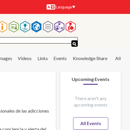
Language
Languages
Main
navigation
Images
Videos
Links
Events
Knowledge Share
All
Upcoming Events
There aren't any
upcoming events
ionales de las adicciones
All Events
 conciencia y alerta del