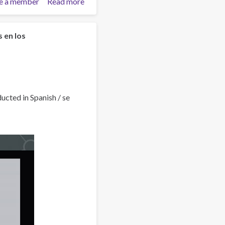
e a member
Read more
about
ALIANZAS
EN
MÉXICO
 en los
cted in Spanish / se