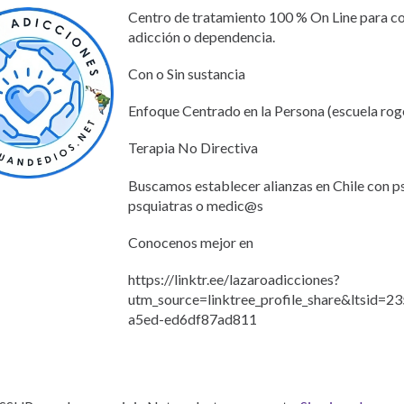
Centro de tratamiento 100 % On Line para 
adicción o dependencia.
Con o Sin sustancia
Enfoque Centrado en la Persona (escuela rog
Terapia No Directiva
Buscamos establecer alianzas en Chile con ps
psquiatras o medic@s
Conocenos mejor en
https://linktr.ee/lazaroadicciones?
utm_source=linktree_profile_share&ltsid=
a5ed-ed6df87ad811