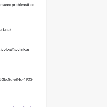
consumo problemático,
eriana)
icolog@s, clínicas,
2353bc8d-e84c-4903-