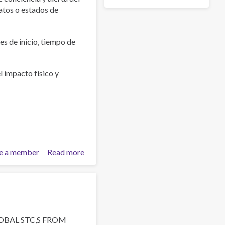
atos o estados de
s de inicio, tiempo de
l impacto físico y
e a member
Read more
about
Entrevista
neuropsicológica
de
severidad
en
la
OBAL STC,S FROM