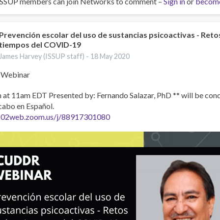
ISSUP members can join Networks to comment –
Sign in
or
becom
Prevención escolar del uso de sustancias psicoactivas - Retos
tiempos del COVID-19
James Harvey (ISSUP staff) -
18 May 2020
Webinar
at 11am EDT Presented by: Fernando Salazar, PhD ** will be condu
 cabo en Español.
us02web.zoom.us/j/88917301080