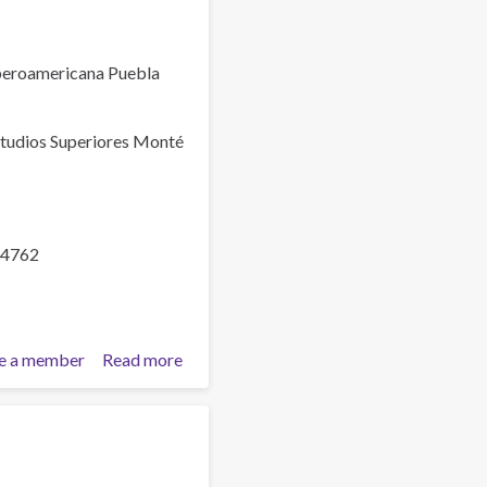
Iberoamericana Puebla
Estudios Superiores Monté
24762
e a member
Read more
about
Tratamientos
en
Adicciones